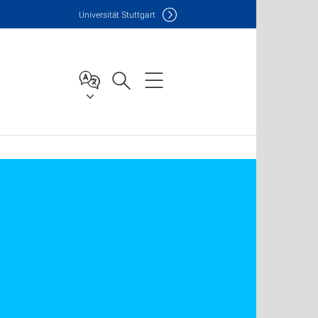
Uni
versität Stuttgart