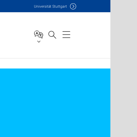
Uni
versität Stuttgart